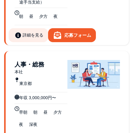
途手当支給）
朝
昼
夕方
夜
詳細を見る
応募フォーム
人事・総務
本社
東京都
年収 3,000,000円〜
早朝
朝
昼
夕方
夜
深夜