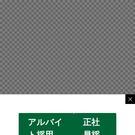
アルバイ
正社
ト採用
員採